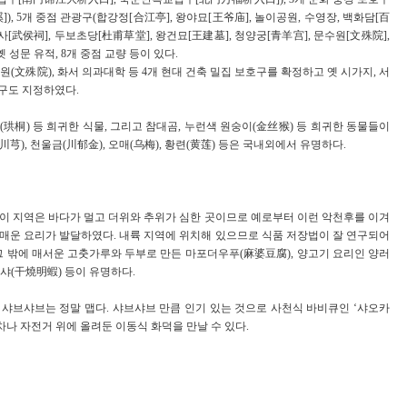
]), 5개 중점 관광구(합강정[合江亭], 왕야묘[王爷庙], 놀이공원, 수영장, 백화담[百
사[武侯祠], 두보초당[杜甫草堂], 왕건묘[王建墓], 청양궁[青羊宫], 문수원[文殊院],
 성문 유적, 8개 중점 교량 등이 있다.
수원(文殊院), 화서 의과대학 등 4개 현대 건축 밀집 보호구를 확정하고 옛 시가지, 서
호구도 지정하였다.
(珙桐) 등 희귀한 식물, 그리고 참대곰, 누런색 원숭이(金丝猴) 등 희귀한 동물들이
(川芎), 천울금(川郁金), 오매(乌梅), 황련(黄莲) 등은 국내외에서 유명하다.
 이 지역은 바다가 멀고 더위와 추위가 심한 곳이므로 예로부터 이런 악천후를 이겨
 쓴 매운 요리가 발달하였다. 내륙 지역에 위치해 있으므로 식품 저장법이 잘 연구되어
그 밖에 매서운 고춧가루와 두부로 만든 마포더우푸(麻婆豆腐), 양고기 요리인 양러
샤(干燒明蝦) 등이 유명하다.
 샤브샤브는 정말 맵다. 샤브샤브 만큼 인기 있는 것으로 사천식 바비큐인 ‘샤오카
차나 자전거 위에 올려둔 이동식 화덕을 만날 수 있다.