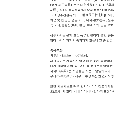
(왕건묘[王建墓], 문수원[文殊院], 완화계[浣花溪
花潭]), 5개 대형공원과 6개 중점 문물단위(무후
12교 상주간란유적[十二桥商周干栏遗址]), 7개 옛
최근 몇 년 동안 넓은 거리, 대자사(大慈寺), 문
쪽 교외, 봉황산(风凰山) 등 10개 지하 문물 보
성두시에는 물자 또한 풍부할 뿐더러 은행, 공동
많다. 860여 가지의 중약재가 있는데 그 중 천궁
음식문화
청두의 대표요리 - 사천요리.
사천요리는 기름지지 않고 매운 것이 특징이다.
내기 위하여 마늘, 파, 고추 등 향신료를 많이
자차이(搾菜) 등 소금절임 식품이 발달하였다. 
우궈즈(羊肉鍋子), 새우 고추장 볶음인 간사오밍
또한 샤브샤브도 매우 인기다. 미리 경고하자면
오(烧烤)’가 있다. 시내 어디서나 길가의 포장마