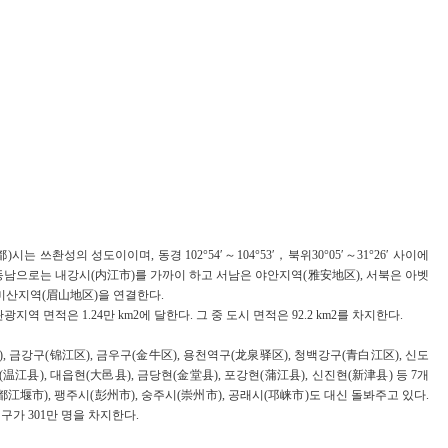
는 쓰촨성의 성도이이며, 동경 102°54′～104°53′，북위30°05′～31°26′ 사이에
동남으로는 내강시(内江市)를 가까이 하고 서남은 야안지역(雅安地区), 서북은 아벳
미산지역(眉山地区)을 연결한다.
광지역 면적은 1.24만 km2에 달한다. 그 중 도시 면적은 92.2 km2를 차지한다.
, 금강구(锦江区), 금우구(金牛区), 용천역구(龙泉驿区), 청백강구(青白江区), 신도
(温江县), 대읍현(大邑县), 금당현(金堂县), 포강현(蒲江县), 신진현(新津县) 등 7개
都江堰市), 팽주시(彭州市), 숭주시(崇州市), 공래시(邛崃市)도 대신 돌봐주고 있다.
인구가 301만 명을 차지한다.