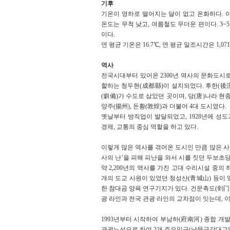
기후
기온이 영하로 떨어지는 달이 없고 온화하다. 
온도는 무척 낮고, 여름철도 무더운 편이다. 3
이다.
연 평균 기온은 16.7℃, 연 평균 일조시간은 1,07
역사
전국시대부터 있어온 2300년 역사의 문화도시로
할하는 청두현(成都縣)이 설치되었다. 후한(後漢
(劉備)가 수도로 삼았던 곳이며, 당(唐)나라 현종
양주(揚州), 돈황(敦煌)과 더불어 4대 도시였다.
옛날부터 방직업이 발달되었고, 1928년에 성도
경제, 교통의 중심 역할을 하고 있다.
이렇게 많은 역사를 겪어온 도시인 만큼 많은 사
사의 난’을 피해 피난을 와서 시를 짓던 두보초당
약 2,200년의 역사를 가진 고대 수리시설 중의
개의 도교 사원이 있었던 청성산(青城山) 등이 
한 참대곰 양육 연구기지가 있다. 건문촉도(剑门蜀
광 라인과 전국 관광 라인의 교차점이 잇는데, 
1993년부터 시작하여 부남하(府南河) 종합 개
관광노선으로 하여 2개 주요입구(남문금강대교입