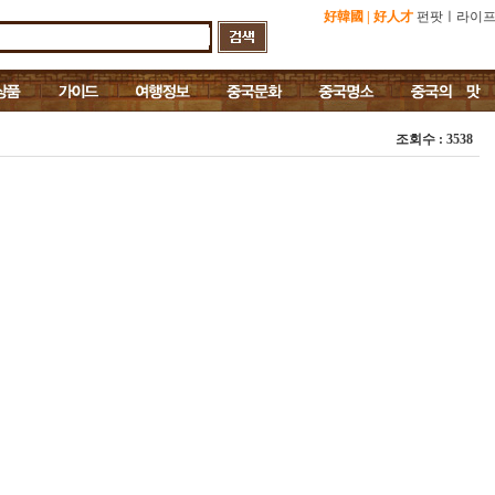
好韓國
|
好人才
펀팟
ㅣ
라이
조회수 : 3538