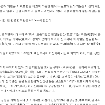
아열대 계절풍 기후로 연중 비교적 따뜻한 편이나 습도가 낮아 겨울철의 실제 체감
~5월의 일부 기간을 제외하고 늘 흐리고 안개가 많다. 가장 여행하기 좋은 계절은 봄
1시간, 연 평균 강우량은 945.6mm에 달한다.
 춘추전국시대부터 촉(蜀)의 도읍지였고 진(秦)·전한(前漢) 때는 촉군(蜀郡)이 관
) 때에는 이저우(益州)의 통치도 겸하게 하였다. 삼국시대 때 촉한을 통일한 유비
(玄宗)이 ‘안사의 난’때에 이곳으로 피신하였다. 수당(隨唐) 시대 때는 장안(長安),
가 설치되었으며, 1992년에 개방도시로 지정되어 서남부 지역의 과학, 기술, 상업,
적과 유적지가 있다. 그 중 제갈량을 모시는 무후사(武侯祠)를 비롯하여 두보가 ‘안
(杜甫草堂)▪ 망각루(望江楼), 그리고 전촉을 세운 완건모(王建墓), 세계에서 유명한
 하나인 도강언(都江堰), 도강언을 만든 이빙부자를 모신 곳인 이왕묘(二王庙), 70여
있다. 전국 중점 문물 보호단위과 산청성 문물 보호단위 19개가 있고 세계에서 유일
道), 구채구(九寨沟), 아미산(峨嵋山), 장강삼협(长江三峡) 등지로 조성된 사천 관
이는 내지에서 티베트로 통하는 주요 통로이다.
발 공정을 거쳐 청두의 옛 시가지를 새롭게 단장하였다. 환성공원(环城公園)을 주요
구[南门锦江大桥入口], 북문만복교입구[北门万福桥入口]), 3개 문화 풍경 보호구