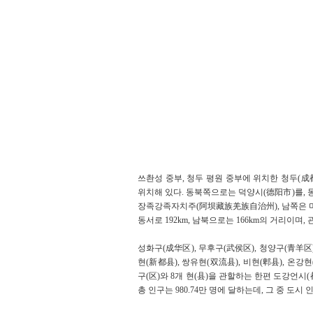
쓰촨성 중부, 청두 평원 중부에 위치한 청두(成都)시
위치해 있다. 동북쪽으로는 덕양시(德阳市)를, 
장족강족자치주(阿坝藏族羌族自治州), 남쪽은 
동서로 192km, 남북으로는 166km의 거리이며, 관
성화구(成华区), 무후구(武侯区), 청양구(青羊区)
현(新都县), 쌍유현(双流县), 비현(郫县), 온강현
구(区)와 8개 현(县)을 관할하는 한편 도강언시(
총 인구는 980.74만 명에 달하는데, 그 중 도시 