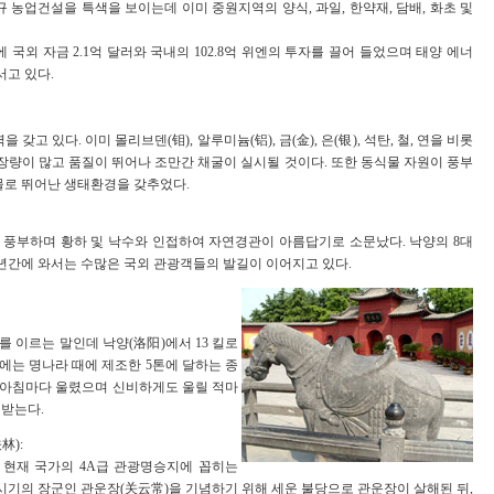
신규 농업건설을 특색을 보이는데 이미 중원지역의 양식, 과일, 한약재, 담배, 화초 및
 국외 자금 2.1억 달러와 국내의 102.8억 위엔의 투자를 끌어 들었으며 태양 에너
서고 있다.
 있다. 이미 몰리브덴(钼), 알루미늄(铝), 금(金), 은(银), 석탄, 철, 연을 비롯
장량이 많고 품질이 뛰어나 조만간 채굴이 실시될 것이다. 또한 동식물 자원이 풍부
귀동물로 뛰어난 생태환경을 갖추었다.
 풍부하며 황하 및 낙수와 인접하여 자연경관이 아름답기로 소문났다. 낙양의 8대
년간에 와서는 수많은 국외 관광객들의 발길이 이어지고 있다.
 이르는 말인데 낙양(洛阳)에서 13 킬로
사에는 명나라 때에 제조한 5톤에 달하는 종
 아침마다 울렸으며 신비하게도 울릴 적마
 받는다.
林):
 현재 국가의 4A급 관광명승지에 꼽히는
국시기의 장군인 관운장(关云常)을 기념하기 위해 세운 불당으로 관운장이 살해된 뒤,