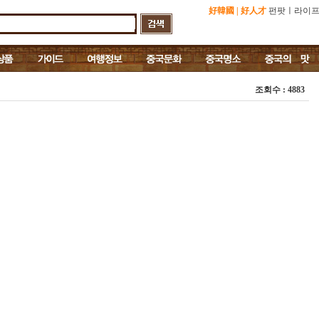
好韓國
|
好人才
펀팟
ㅣ
라이
조회수 : 4883