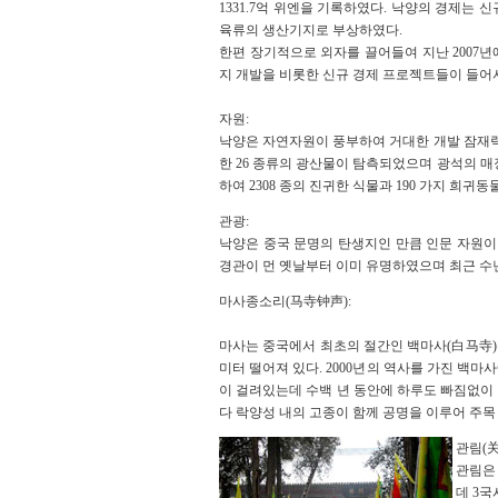
1331.7억 위엔을 기록하였다. 낙양의 경제는 
육류의 생산기지로 부상하였다.
한편 장기적으로 외자를 끌어들여 지난 2007년에
지 개발을 비롯한 신규 경제 프로젝트들이 들어
자원:
낙양은 자연자원이 풍부하여 거대한 개발 잠재력을 갖고
한 26 종류의 광산물이 탐측되었으며 광석의 매
하여 2308 종의 진귀한 식물과 190 가지 희
관광:
낙양은 중국 문명의 탄생지인 만큼 인문 자원이
경관이 먼 옛날부터 이미 유명하였으며 최근 수
마사종소리(马寺钟声):
마사는 중국에서 최초의 절간인 백마사(白马寺)를
미터 떨어져 있다. 2000년의 역사를 가진 백마
이 걸려있는데 수백 년 동안에 하루도 빠짐없이
다 락양성 내의 고종이 함께 공명을 이루어 주목
관림(关
관림은
데 3