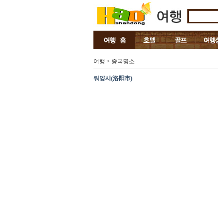
여행 > 중국명소
뤄양시(洛阳市)