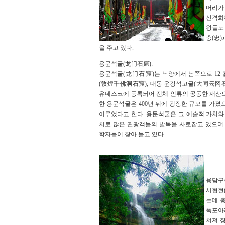
머리가
신격화
왕들도
충(忠
을 주고 있다.
용문석굴(龙门石窟):
용문석굴(龙门石窟)는 낙양에서 남쪽으로 12
(敦煌千佛洞石窟), 대동 운강석고굴(大同云冈石
유네스코에 등록되어 전체 인류의 공동한 재산으로
한 용문석굴은 400년 뒤에 굉장한 규모를 가졌
이루었다고 한다. 용문석굴은 그 예술적 가치와
치로 많은 관광객들의 발목을 사로잡고 있으며 
학자들이 찾아 들고 있다.
용담구
서협현
는데 총
폭포아
쳐져 