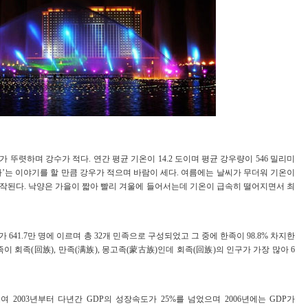
뚜렷하며 강수가 적다. 연간 평균 기온이 14.2 도이며 평균 강우량이 546 밀리미
다’는 이야기를 할 만큼 강우가 적으며 바람이 세다. 여름에는 날씨가 무더워 기온이
 시작된다. 낙양은 가을이 짧아 빨리 겨울에 들어서는데 기온이 급속히 떨어지면서 최
 641.7만 명에 이르며 총 32개 민족으로 구성되었고 그 중에 한족이 98.8% 차지한
이 회족(回族), 만족(满族), 몽고족(蒙古族)인데 회족(回族)의 인구가 가장 많아 6
 2003년부터 다년간 GDP의 성장속도가 25%를 넘었으며 2006년에는 GDP가