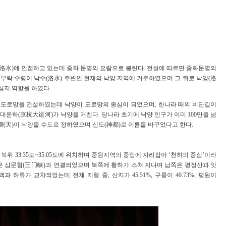
(洛水)에 인접하고 있는데 중화 문명의 요람으로 불린다. 전설에 따르면 중화문명의
등의 부락 수령이 낙수(洛水) 주변인 현재의 낙양 지역에 거주하였으며 그 뒤로 낙양(洛
중심지 역할을 하였다.
초인 도로망을 건설하였는데 낙양이 도로망의 중심이 되었으며, 한나라 때의 비단길이
대운하(京杭大运河)가 낙양을 거친다. 당나라 초기에 낙양 인구가 이미 100만을 넘
则天)이 낙양을 수도로 정하였으며 신도(神都)로 이름을 바꾸었다고 한다.
도, 북위 33.35도~35.05도에 위치하며 중원지역의 중앙에 자리잡아 ‘천하의 중심’이라
쪽은 삼문협(三门峡)과 연결되었으며 북쪽에 황하가 스쳐 지나며 남쪽은 평정산과 잇
 하류가 교차되었는데 전체 지형 중, 산지가 45.51%, 구릉이 40.73%, 평원이