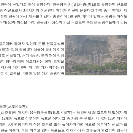
 관림에 묻었다고 하여 유명하다. 관운장은 의(义)와 충(忠)으로 유명하며 신으로
된 장군으로서 3국시기의 장군인데 머리가 이곳에 묻혔다고 하여 중국 역대의 제
 친히 관림에 와서 제사를 지냈다. 총면적이 1만 평방미터에 달하는 관림은 아직도
)과 의(义)에 최선을 다한 관운장의 정신이 되살아 있으며 수많은 관광객들에게 감동
 킬로미터 떨어져 있는데 돈황 천불동석굴
窟)과 함께 중국 3대 석굴에 꼽히며 이미
 선보였다. 서기 493년, 북위 때에 착공
으며 당나라 때에 이르러서는 한때, 호황을
 역사적 가치 뿐만 아니라 기가 막히는 경
한국, 일본을 비롯한 많은 해외 관광객과
폭포(龙潭区瀑布):
(西霞县)에 위치한 용문담구폭포(龙潭区瀑布)는 낙양에서 38 킬로미터 떨어져 있
 19개의 폭포로 이루어진 폭포군 이다. 그 중 가장 큰 폭포의 너비가 135미터인데
래에 800 평방미터의 작은 호수로 흘러 들어가며 대리석으로 이루어진 산골과 합
장관을 이룬다. 작은 이루고 있다. 폭포들도 각자 아래의 호수들과 연결되어 있는데