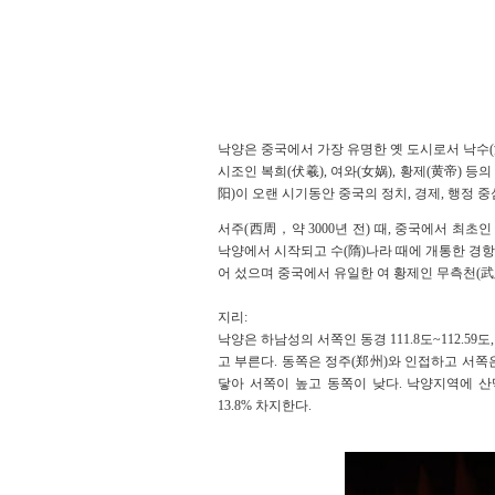
낙양은 중국에서 가장 유명한 옛 도시로서 낙수
시조인 복희(伏羲), 여와(女娲), 황제(黄帝) 
阳)이 오랜 시기동안 중국의 정치, 경제, 행정 
서주(西周，약 3000년 전) 때, 중국에서 최
낙양에서 시작되고 수(隋)나라 때에 개통한 경항
어 섰으며 중국에서 유일한 여 황제인 무측천(武
지리:
낙양은 하남성의 서쪽인 동경 111.8도~112.59
고 부른다. 동쪽은 정주(郑州)와 인접하고 서
닿아 서쪽이 높고 동쪽이 낮다. 낙양지역에 산맥과
13.8% 차지한다.