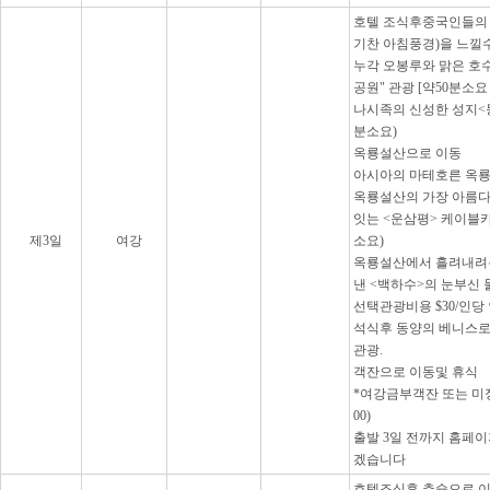
호텔 조식후중국인들의 
기찬 아침풍경)을 느낄
누각 오봉루와 맑은 호
공원" 관광 [약50분소요
나시족의 신성한 성지<
분소요)
옥룡설산으로 이동
아시아의 마테호른 옥룡
옥룡설산의 가장 아름
잇는 <운삼평> 케이블카 
제3일
여강
소요)
옥룡설산에서 흘려내려
낸 <백하수>의 눈부신 
선택관광비용 $30/인당
석식후 동양의 베니스로
관광.
객잔으로 이동및 휴식
*여강금부객잔 또는 미정 (☎ 
00)
출발 3일 전까지 홈페
겠습니다
호텔조식후 추슝으로 이