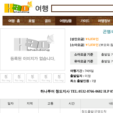
곤명/
[성인요금]
￥6,850/인
[소아요금]
￥5,850/인
(부모와 침
소아요금 기준
출발일 기
유아요금 기준
출발일 기
여행기간 :
5박6일
출발일자 :
미정
최소 출발인원 :
1명
하나투어 청도지사 TEL:0532-8766-0682 H.P 053
일자
지역
교통
시간
내
청도출발/곤명도착