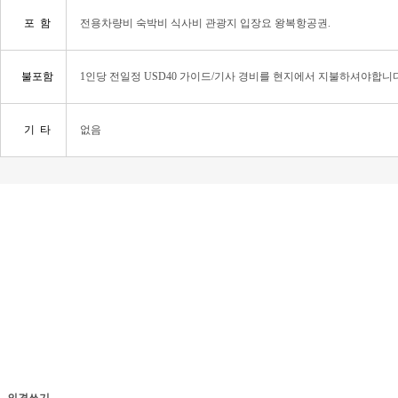
포 함
전용차량비 숙박비 식사비 관광지 입장요 왕복항공권.
불포함
1인당 전일정 USD40 가이드/기사 경비를 현지에서 지불하셔야합니다
기 타
없음