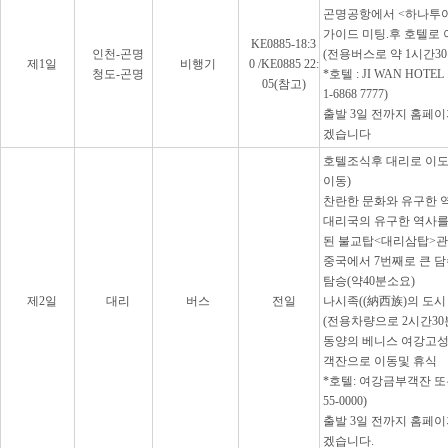
곤명공항에서 <하나투어
가이드 미팅.후 호텔로 
KE0885-18:3
인천-곤명
(전용버스로 약 1시간30
제1일
비행기
0 /KE0885 22:
청도-곤명
*호텔 : JI WAN HOTEL
05(참고)
1-6868 7777)
출발 3일 전까지 홈페
겠습니다
호텔조식후 대리로 이도
이동)
찬란한 문화와 유구한 
대리국의 유구한 역사를
된 불교탑<대리삼탑>관
중국에서 7번째로 큰 
탐승(약40분소요)
제2일
대리
버스
전일
나시족((納西族)의 도
(전용차량으로 2시간30
동양의 베니스 여강고성
객잔으로 이동및 휴식
*호텔: 여강금부객잔 또는 미
55-0000)
출발 3일 전까지 홈페
겠습니다.