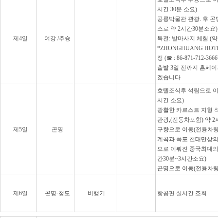
시간 30분 소요)
공룡박물관 관광. 후 곤
스로 약 2시간30분소요)
제4일
여강 /추슝
특전: 발마사지 체험 (약
*ZHONGHUANG HO
정 (☎ : 86-871-712-3666
출발 3일 전까지 홈페
겠습니다
호텔조식후 석림으로 이
시간 소요)
광활한 카르스트 지형 
관광,(전동차포함) 약 
제5일
곤명
구향으로 이동(전용차량으
계곡과 폭포 천태만상의
으로 이뤄진 중국최대의 
간30분~3시간소요)
곤명으로 이동(전용차량으
제6일
곤명-청도
비행기
항공편 실시간 조회