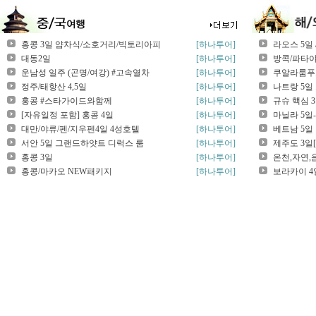
홍콩 3일 얌차식/소호거리/빅토리아피
[하나투어]
라오스 5일
대동2일
[하나투어]
방콕/파타야
운남성 일주 (곤명/여강) #고속열차
[하나투어]
쿠알라룸푸르
정주/태항산 4,5일
[하나투어]
나트랑 5일 
홍콩 #스타가이드와함께
[하나투어]
규슈 핵심 
[자유일정 포함] 홍콩 4일
[하나투어]
마닐라 5일
대만/야류/펜/지우펜4일 4성호텔
[하나투어]
베트남 5일
서안 5일 그랜드하얏트 디럭스 룸
[하나투어]
제주도 3일
홍콩 3일
[하나투어]
온천,자연,음
홍콩/마카오 NEW패키지
[하나투어]
보라카이 4